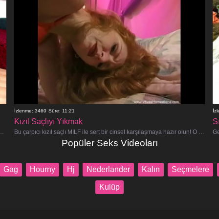
İzlenme: 3460
Süre: 11:21
İz
Kızıl Saçlıyı Yıkmak
S
 lezbiyen anal fisting videosuna hazır olun! Birbirlerine duydukları doyumsuz şehvetle
Bu çarpıcı kızıl saçlı MILF ile sert bir cinsel karşılaşmaya hazır olun! O tamamen içindeki canavarı serbest bırakmakla ilgili
Popüler Seks Videoları
Gag
Hourny
Hj
Nederlander
Kalın
Seçmelere
Kulüp