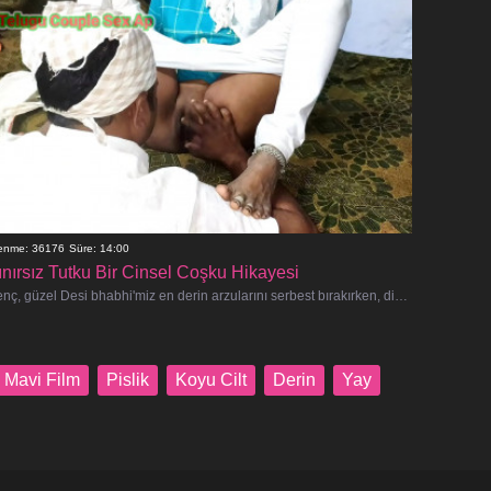
lenme: 36176
Süre: 14:00
ınırsız Tutku Bir Cinsel Coşku Hikayesi
Genç, güzel Desi bhabhi'miz en derin arzularını serbest bırakırken, dizginsiz, sert tutkuyla dolu büyüleyici bir yolculuğun tadın�
Mavi Film
Pislik
Koyu Cilt
Derin
Yay