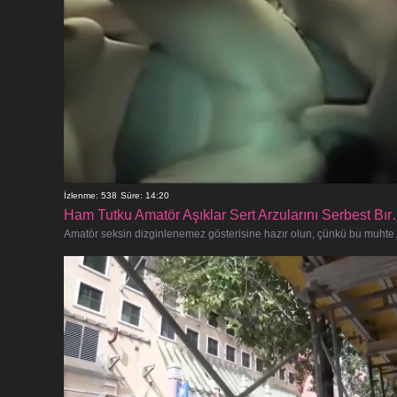
İzlenme: 538
Süre: 14:20
Ham Tutku Amatör Aşık
Amatör seksin dizginlenemez gös