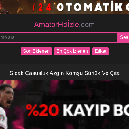
AmatörHdİzle
.com
Son Eklenen
En Çok İzlenen
Etiket
Sıcak Casusluk Azgın Komşu Sürtük Ve Çita