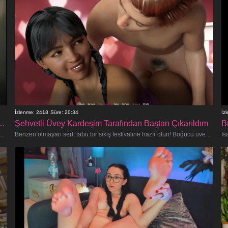
İzlenme: 2418
Süre: 20:34
İz
lar Sert Arzularını Serbest Bırakıyor
Şehvetli Üvey Kardeşim Tarafından Baştan Çıkarıldım
B
terisine hazır olun, çünkü bu muhteşem çift tedbiri elden bırakmıyor ve çiğ, sansürsüz bir tutk
Benzeri olmayan sert, tabu bir sikiş festivaline hazır olun! Boğucu üvey kız kardeşim ziyarete geldiğinde, onun baştan çıkarıcı