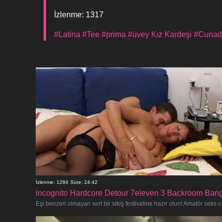
İzlenme: 1317
#Latina
#Tee
#​​prima
#üvey Kız Kardeşi
#Cunad
İzlenme: 1284
Süre: 24:42
Incognito Hardcore Detour 7eleven 3 Backroom Ban
Eşi benzeri olmayan se