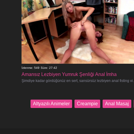
İzlenme: 549
Süre: 27:42
Amansız Lezbiyen Yumruk Şenliği Anal İmha
Şimdiye kadar gördüğünüz en sert, sansürsüz
Altyazılı Animeler
Creampie
Anal Masaj