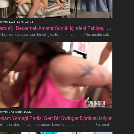
lenme: 1135
Süre: 10:04
Barbie'yi Becermek Amatör Sürtük İçindeki Fahişeyi Serbest Bırakıyor
Eşi benzeri olmayan sert bir sikiş festivaline hazır olun! Bu amatör seks vixen tatlı masum bir Barbie bebek gibi görünebilir, ancak
lenme: 973
Süre: 10:33
kşam Yemeği Partisi Sert Bir Swinger Dörtlüsü İstiyor
Çok daha ateşli bir yemek zamanı karşılaşmasına hazır olun! Bu amatör eş değiştirme dörtlüsü kazmak için sabırsızlanıyor