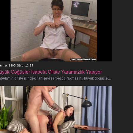
lenme: 1305
Süre: 13:14
üyük Göğüsler Isabela Ofiste Yaramazlık Yapıyor
Isabela'nın ofiste içindeki fahişeyi serbest bırakmasını, büyük göğüslerini göstermesini ve iş arkadaşlarının sert ilgisini