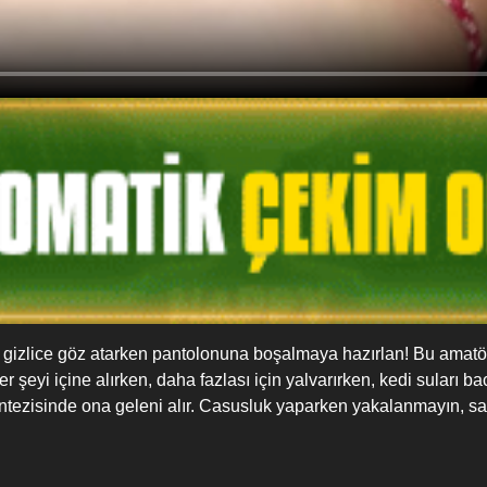
gizlice göz atarken pantolonuna boşalmaya hazırlan! Bu amatör
er şeyi içine alırken, daha fazlası için yalvarırken, kedi suları b
antezisinde ona geleni alır. Casusluk yaparken yakalanmayın, sa