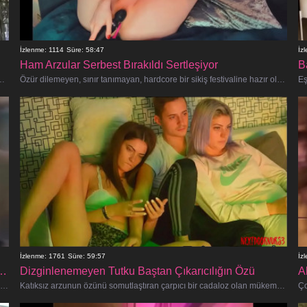
İzlenme: 1114
Süre: 58:47
İz
Ham Arzular Serbest Bırakıldı Sertleşiyor
ir yarağa binmesiyle hardcore, sınır tanımayan bir amatör seks fantezisine ha
Özür dilemeyen, sınır tanımayan, hardcore bir sikiş festivaline hazır olun! Bu amatör bebek yoğun anal ve oral aksiyon için can at
İzlenme: 1761
Süre: 59:57
İz
eri Dizginlenmemiş Afrika Hardcore
Dizginlenemeyen Tutku Baştan Çıkarıcılığın Özü
A
Afrikalı amatör seks dünyasına ham ve özür dilemeyen bir girişe hazır olun! Bu sansürsüz başyapıt size Nairobi sokaklarından en
Katıksız arzunun özünü somutlaştıran çarpıcı bir cadaloz olan mükemmel kızı izlerken en unutulmaz erotik maceranın tadını ç