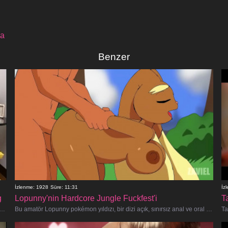
a
Benzer
İzlenme: 1928
Süre: 11:31
İz
g
Lopunny'nin Hardcore Jungle Fuckfest'i
T
rt bir sikiş festivaline hazır olun! Amatör seks cadalozu/bakkal tezgâhtarı Lily, 7-Eleven'ın arka odasında i�
Bu amatör Lopunny pokémon yıldızı, bir dizi açık, sınırsız anal ve oral seks karşılaşmasında birden fazla eğitmenle uğraşı