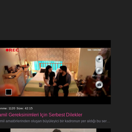
lenme: 1120
Süre: 42:15
amil Gereksinimleri Için Serbest Dilekler
Tamil amatörlerinden oluşan büyüleyici bir kadronun yer aldığı bu sert, sansürsüz X videosunda insan arzusunun en karanlık köşel